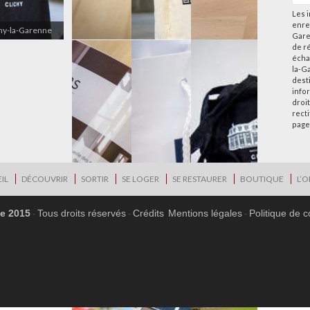
Les i
enre
chy-la-Garenne
Gare
de r
écha
la-G
desti
info
droi
rect
page
IL
DÉCOUVRIR
SORTIR
SE LOGER
SE RESTAURER
BOUTIQUE
L’O
ne 2015
Tous droits réservés
Crédits
Mentions légales
Politique de c