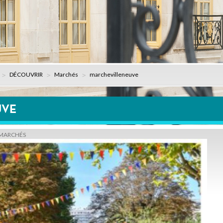
DÉCOUVRIR
Marchés
marchevilleneuve
UVE
MARCHÉS