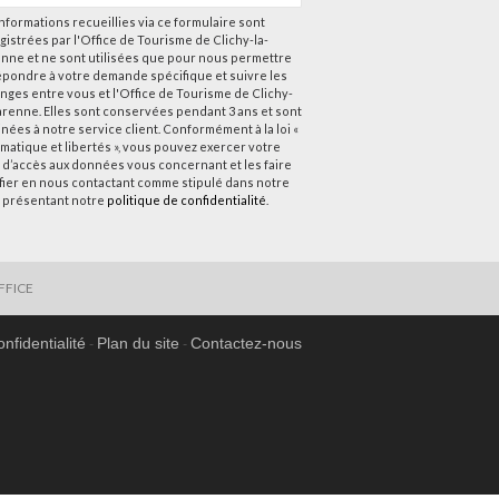
nformations recueillies via ce formulaire sont
gistrées par l'Office de Tourisme de Clichy-la-
nne et ne sont utilisées que pour nous permettre
épondre à votre demande spécifique et suivre les
nges entre vous et l'Office de Tourisme de Clichy-
arenne. Elles sont conservées pendant 3 ans et sont
nées à notre service client. Conformément à la loi «
rmatique et libertés », vous pouvez exercer votre
t d’accès aux données vous concernant et les faire
ifier en nous contactant comme stipulé dans notre
 présentant notre
politique de confidentialité
.
FFICE
onfidentialité
Plan du site
Contactez-nous