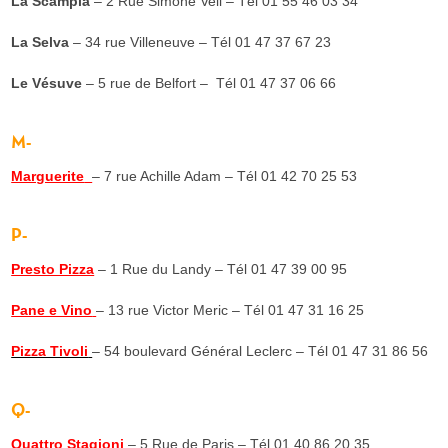
La Scampia
– 2 Rue Simone Veil – Tél 01 55 46 03 34
La Selva
– 34 rue Villeneuve – Tél
01 47 37 67 23
Le Vésuve
– 5 rue de Belfort – Tél
01 47 37 06 66
M-
Marguerite
– 7 rue Achille Adam – Tél 01 42 70 25 53
P-
Presto Pizza
– 1 Rue du Landy – Tél 01 47 39 00 95
Pane e Vino
– 13 rue Victor Meric – Tél
01 47 31 16 25
Pizza Tivoli
– 54 boulevard Général Leclerc – Tél
01 47 31 86 56
Q-
Quattro Stagioni
– 5 Rue de Paris – Tél 01 40 86 20 35