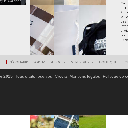
chy-la-Garenne
Gare
de r
écha
la-G
desti
info
droi
rect
page
IL
DÉCOUVRIR
SORTIR
SE LOGER
SE RESTAURER
BOUTIQUE
L’O
ne 2015
Tous droits réservés
Crédits
Mentions légales
Politique de c