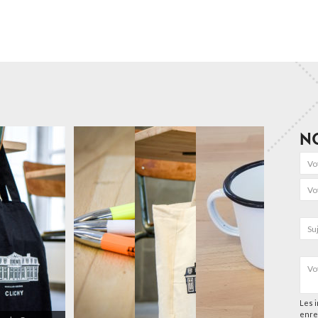
N
Les i
enre