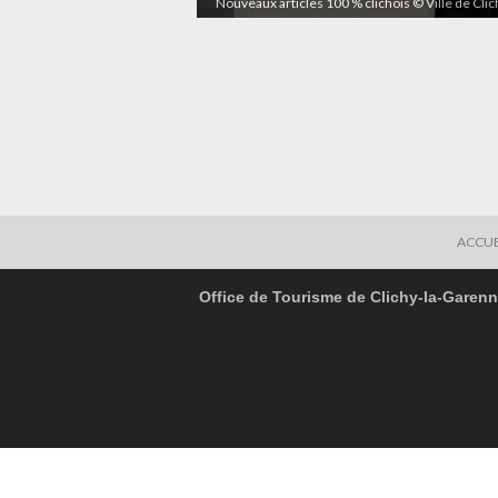
Nouveaux articles 100 % clichois © Ville de Cli
ACCUE
Office de Tourisme de Clichy-la-Garen