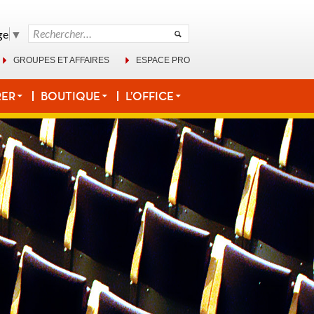
Rechercher :
ge
▼
GROUPES ET AFFAIRES
ESPACE PRO
RER
BOUTIQUE
L’OFFICE