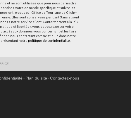
nne et ne sont utilisées que pour nous permettre
épondre à votre demande spécifique et suivre les
nges entre vous et l'Office de Tourisme de Clichy-
arenne. Elles sont conservées pendant 3 ans et sont
nées à notre service client. Conformément à la loi «
rmatique et libertés », vous pouvez exercer votre
t d’accès aux données vous concernant et les faire
ifier en nous contactant comme stipulé dans notre
 présentant notre
politique de confidentialité
.
FFICE
onfidentialité
Plan du site
Contactez-nous