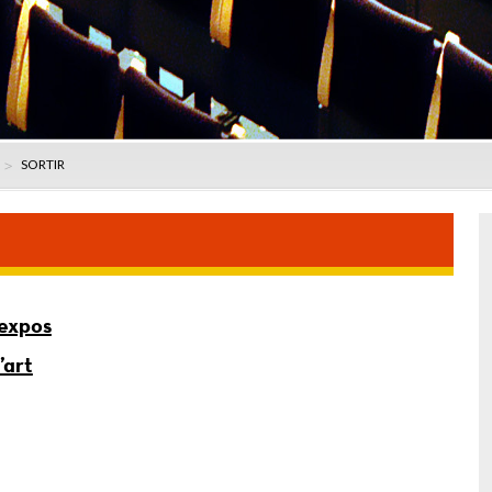
SORTIR
-expos
’art