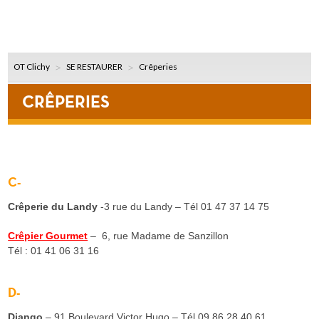
OT Clichy
SE RESTAURER
Crêperies
CRÊPERIES
C-
Crêperie du Landy
-3 rue du Landy – Tél 01 47 37 14 75
Crêpier Gourmet
– 6, rue Madame de Sanzillon
Tél : 01 41 06 31 16
D-
Django
– 91 Boulevard Victor Hugo – Tél 09 86 28 40 61