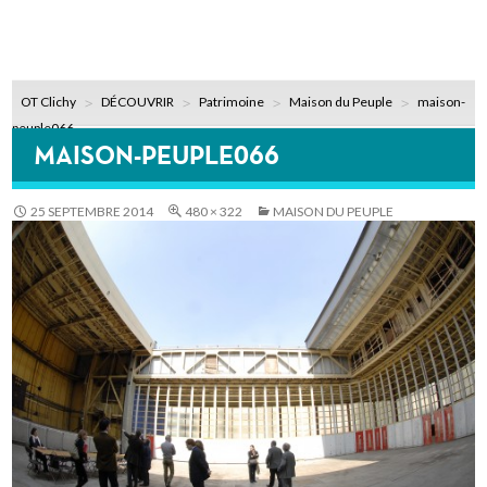
OT Clichy
DÉCOUVRIR
Patrimoine
Maison du Peuple
maison-
peuple066
MAISON-PEUPLE066
25 SEPTEMBRE 2014
480 × 322
MAISON DU PEUPLE