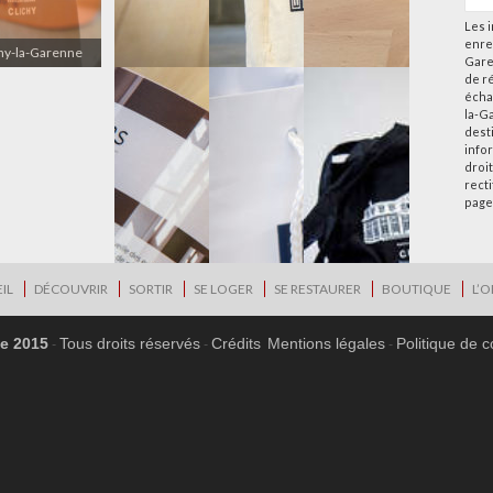
Les i
enre
chy-la-Garenne
Gare
de r
écha
la-G
desti
info
droi
rect
page
IL
DÉCOUVRIR
SORTIR
SE LOGER
SE RESTAURER
BOUTIQUE
L’O
ne 2015
Tous droits réservés
Crédits
Mentions légales
Politique de c