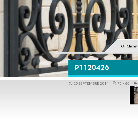
OT Clichy
P1120426
25 SEPTEMBRE 2014
75 × 60