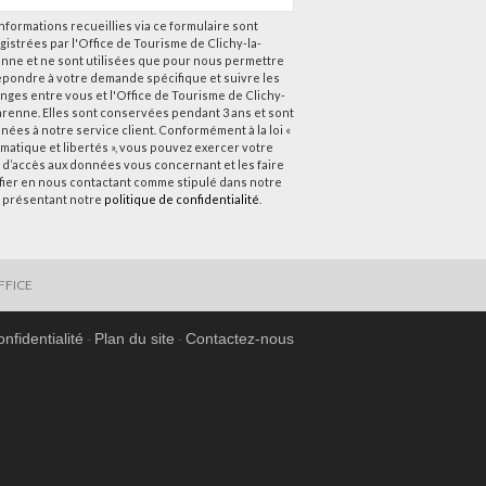
nformations recueillies via ce formulaire sont
gistrées par l'Office de Tourisme de Clichy-la-
nne et ne sont utilisées que pour nous permettre
épondre à votre demande spécifique et suivre les
nges entre vous et l'Office de Tourisme de Clichy-
arenne. Elles sont conservées pendant 3 ans et sont
nées à notre service client. Conformément à la loi «
rmatique et libertés », vous pouvez exercer votre
t d’accès aux données vous concernant et les faire
ifier en nous contactant comme stipulé dans notre
 présentant notre
politique de confidentialité
.
FFICE
onfidentialité
Plan du site
Contactez-nous