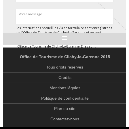
Les informations recueillies via ce formulaire sont enregistrées
par l'Office de Tourisme de Clichy-la-Garenne et ne sont
utilisées que pour nous permettre de répondre à votre
demande spécifique et suivre les échanges entre vous et
l'Office de Tourisme de Clichy-la-Garenne. Elles sont
ACCUEIL
conservées pendant 3 ans et sont destinées à notre service
client. Conformément à la loi « informatique et libertés », vous
Office de Tourisme de Clichy-la-Garenne 2015
pouvez exercer votre droit d’accès aux données vous
DÉCOUVRIR
concernant et les faire rectifier en nous contactant comme
Tous droits réservés
stipulé dans notre page présentant notre
politique de
HISTORIQUE DE CLICHY-LA-GARENNE
confidentialité
.
Crédits
EGLISE SAINT-MÉDARD
Mentions légales
EGLISE SAINT-VINCENT-DE-PAUL
Politique de confidentialité
EGLISE NOTRE-DAME AUXILIATRICE
Plan du site
PATRIMOINE
Contactez-nous
ANCIENNES FONDERIES CITROËN