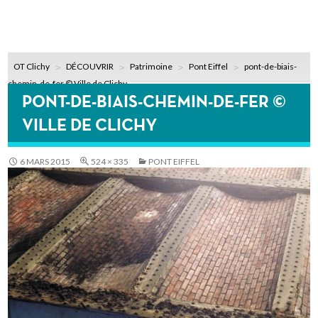
OT Clichy
DÉCOUVRIR
Patrimoine
Pont Eiffel
pont-de-biais-
chemin-de-fer © Ville de Clichy
PONT-DE-BIAIS-CHEMIN-DE-FER ©
VILLE DE CLICHY
6 MARS 2015
524 × 335
PONT EIFFEL