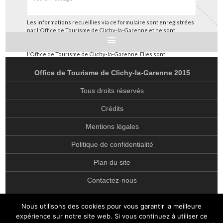
Les informations recueillies via ce formulaire sont enregistrées
par l'Office de Tourisme de Clichy-la-Garenne et ne sont
utilisées que pour nous permettre de répondre à votre
demande spécifique et suivre les échanges entre vous et
l'Office de Tourisme de Clichy-la-Garenne. Elles sont
ACCUEIL
conservées pendant 3 ans et sont destinées à notre service
client. Conformément à la loi « informatique et libertés », vous
Office de Tourisme de Clichy-la-Garenne 2015
pouvez exercer votre droit d’accès aux données vous
DÉCOUVRIR
concernant et les faire rectifier en nous contactant comme
Tous droits réservés
stipulé dans notre page présentant notre
politique de
HISTORIQUE DE CLICHY-LA-GARENNE
confidentialité
.
Crédits
EGLISE SAINT-MÉDARD
Mentions légales
EGLISE SAINT-VINCENT-DE-PAUL
Politique de confidentialité
EGLISE NOTRE-DAME AUXILIATRICE
Plan du site
PATRIMOINE
Contactez-nous
ANCIENNES FONDERIES CITROËN
CONSERVATOIRE LÉO DELIBES
Nous utilisons des cookies pour vous garantir la meilleure
expérience sur notre site web. Si vous continuez à utiliser ce
CRISTALLERIE MAËS