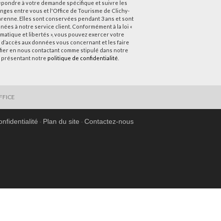
épondre à votre demande spécifique et suivre les
nges entre vous et l'Office de Tourisme de Clichy-
arenne. Elles sont conservées pendant 3 ans et sont
nées à notre service client. Conformément à la loi «
rmatique et libertés », vous pouvez exercer votre
t d’accès aux données vous concernant et les faire
ifier en nous contactant comme stipulé dans notre
 présentant notre
politique de confidentialité
.
FFICE
onfidentialité
Plan du site
Contactez-nous