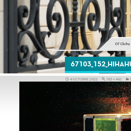
OT Clichy
67103_152_HIHAH
4 OCTOBRE 2022
785 × 442