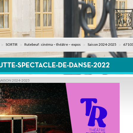
SORTIR
Rutebeuf : cinéma – théâtre – expos
Saison 2024-2025
67103
UTTE-SPECTACLE-DE-DANSE-2022
SAISON 2024-2025