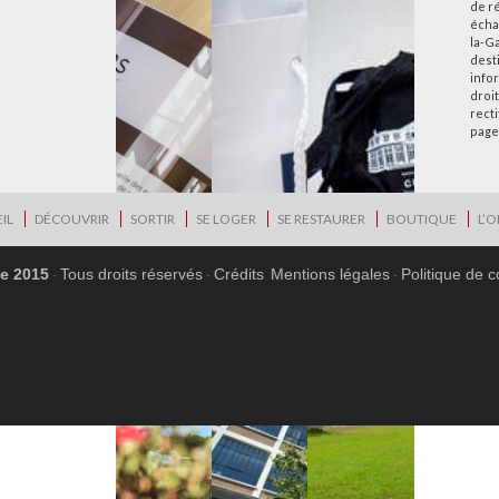
de r
écha
la-G
desti
info
droi
rect
page
IL
DÉCOUVRIR
SORTIR
SE LOGER
SE RESTAURER
BOUTIQUE
L’O
ne 2015
Tous droits réservés
Crédits
Mentions légales
Politique de c