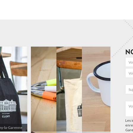
N
Les i
enre
chy-la-Garenne
Gare