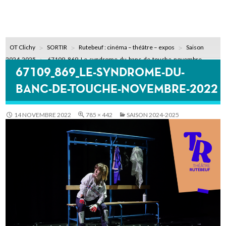
OT Clichy
SORTIR
Rutebeuf : cinéma – théâtre – expos
Saison
2024-2025
67109_869_Le-syndrome-du-banc-de-touche-novembre-
67109_869_LE-SYNDROME-DU-
2022
BANC-DE-TOUCHE-NOVEMBRE-2022
14 NOVEMBRE 2022
785 × 442
SAISON 2024-2025