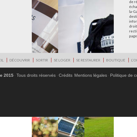
de r
écha
la-G
desti
info
droi
rect
page
IL
DÉCOUVRIR
SORTIR
SE LOGER
SE RESTAURER
BOUTIQUE
L’O
ne 2015
Tous droits réservés
Crédits
Mentions légales
Politique de c