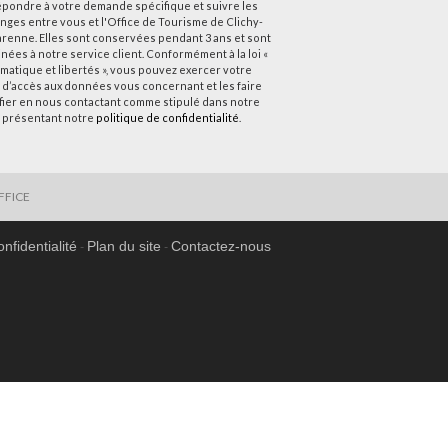
épondre à votre demande spécifique et suivre les
nges entre vous et l'Office de Tourisme de Clichy-
arenne. Elles sont conservées pendant 3 ans et sont
nées à notre service client. Conformément à la loi «
rmatique et libertés », vous pouvez exercer votre
t d’accès aux données vous concernant et les faire
ifier en nous contactant comme stipulé dans notre
 présentant notre
politique de confidentialité
.
FFICE
onfidentialité
Plan du site
Contactez-nous