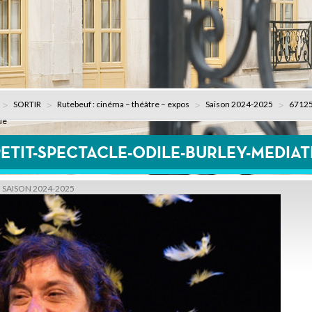
SORTIR
Rutebeuf : cinéma – théâtre – expos
Saison 2024-2025
67125
ue
-PETIT-SPECTACLE-ODILE-BURLEY-MEDIA
SAISON 2024-2025