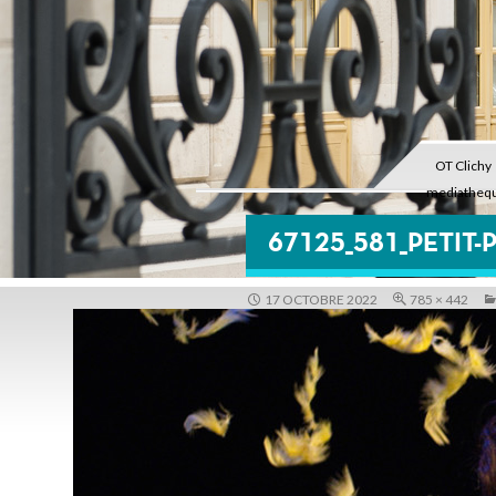
OT Clichy
mediatheq
67125_581_PETIT
17 OCTOBRE 2022
785 × 442