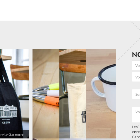
N
Les i
enre
chy-la-Garenne
Gare