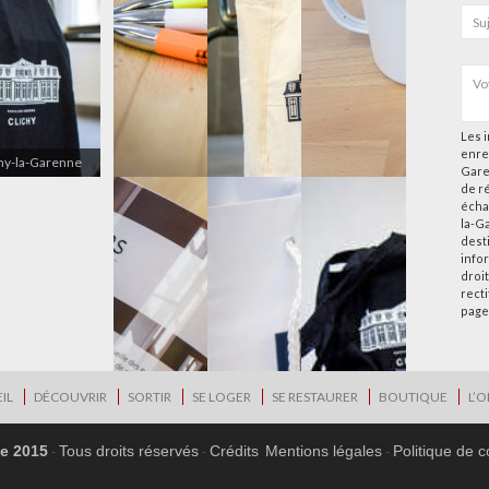
Les i
enre
chy-la-Garenne
Gare
de r
écha
la-G
desti
info
droi
rect
page
IL
DÉCOUVRIR
SORTIR
SE LOGER
SE RESTAURER
BOUTIQUE
L’O
ne 2015
Tous droits réservés
Crédits
Mentions légales
Politique de c