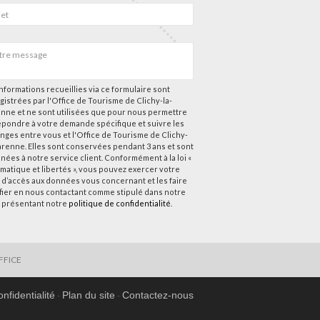
nformations recueillies via ce formulaire sont
gistrées par l'Office de Tourisme de Clichy-la-
nne et ne sont utilisées que pour nous permettre
épondre à votre demande spécifique et suivre les
nges entre vous et l'Office de Tourisme de Clichy-
arenne. Elles sont conservées pendant 3 ans et sont
nées à notre service client. Conformément à la loi «
rmatique et libertés », vous pouvez exercer votre
t d’accès aux données vous concernant et les faire
ifier en nous contactant comme stipulé dans notre
 présentant notre
politique de confidentialité
.
FFICE
onfidentialité
Plan du site
Contactez-nous