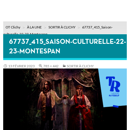
OT Clichy
À LA UNE
SORTIR À CLICHY
67737_415_Saison-
culturelle-22-23-Montespan
67737_415_SAISON-CULTURELLE-22-
23-MONTESPAN
13 FÉVRIER 2023
785 × 442
SORTIR À CLICHY