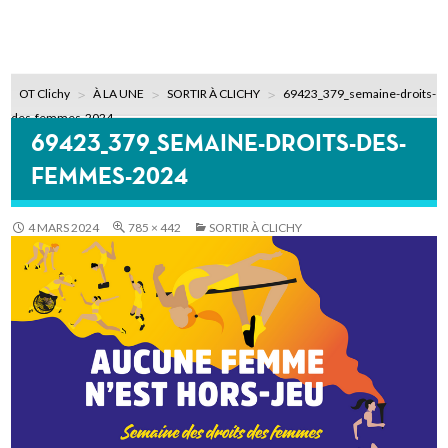
OT Clichy
À LA UNE
SORTIR À CLICHY
69423_379_semaine-droits-
des-femmes-2024
69423_379_SEMAINE-DROITS-DES-
FEMMES-2024
4 MARS 2024
785 × 442
SORTIR À CLICHY