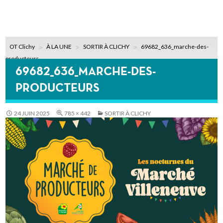
OT Clichy
À LA UNE
SORTIR À CLICHY
69682_636_marche-des-
producteurs
69682_636_MARCHE-DES-
PRODUCTEURS
24 JUIN 2025
785 × 442
SORTIR À CLICHY