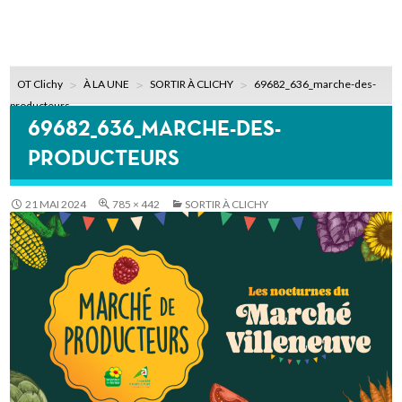
OT Clichy
À LA UNE
SORTIR À CLICHY
69682_636_marche-des-
producteurs
69682_636_MARCHE-DES-
PRODUCTEURS
21 MAI 2024
785 × 442
SORTIR À CLICHY