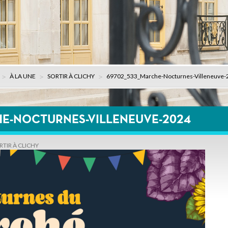
À LA UNE
SORTIR À CLICHY
69702_533_Marche-Nocturnes-Villeneuve-
HE-NOCTURNES-VILLENEUVE-2024
RTIR À CLICHY