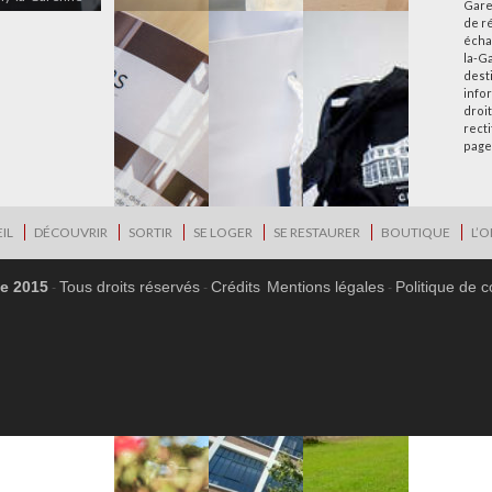
Gare
de r
écha
la-G
desti
info
droi
rect
page
IL
DÉCOUVRIR
SORTIR
SE LOGER
SE RESTAURER
BOUTIQUE
L’O
ne 2015
Tous droits réservés
Crédits
Mentions légales
Politique de c