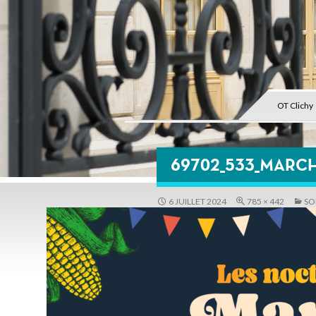
OT Clichy
69702_533_MARC
6 JUILLET 2024
785 × 442
SO