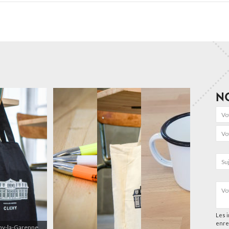
N
Les i
enre
chy-la-Garenne