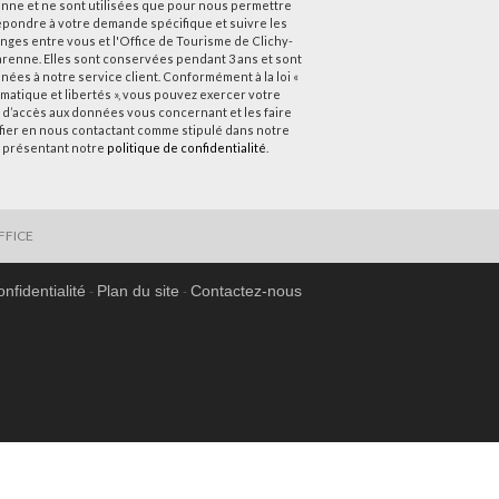
nne et ne sont utilisées que pour nous permettre
épondre à votre demande spécifique et suivre les
nges entre vous et l'Office de Tourisme de Clichy-
arenne. Elles sont conservées pendant 3 ans et sont
nées à notre service client. Conformément à la loi «
rmatique et libertés », vous pouvez exercer votre
t d’accès aux données vous concernant et les faire
ifier en nous contactant comme stipulé dans notre
 présentant notre
politique de confidentialité
.
FFICE
onfidentialité
Plan du site
Contactez-nous