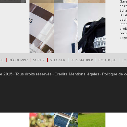
Gare
de r
écha
la-G
desti
info
droi
rect
page
IL
DÉCOUVRIR
SORTIR
SE LOGER
SE RESTAURER
BOUTIQUE
L’O
ne 2015
Tous droits réservés
Crédits
Mentions légales
Politique de c