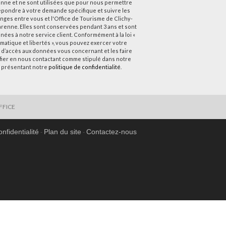
nne et ne sont utilisées que pour nous permettre
épondre à votre demande spécifique et suivre les
nges entre vous et l'Office de Tourisme de Clichy-
arenne. Elles sont conservées pendant 3 ans et sont
nées à notre service client. Conformément à la loi «
rmatique et libertés », vous pouvez exercer votre
t d’accès aux données vous concernant et les faire
ifier en nous contactant comme stipulé dans notre
 présentant notre
politique de confidentialité
.
FFICE
onfidentialité
Plan du site
Contactez-nous