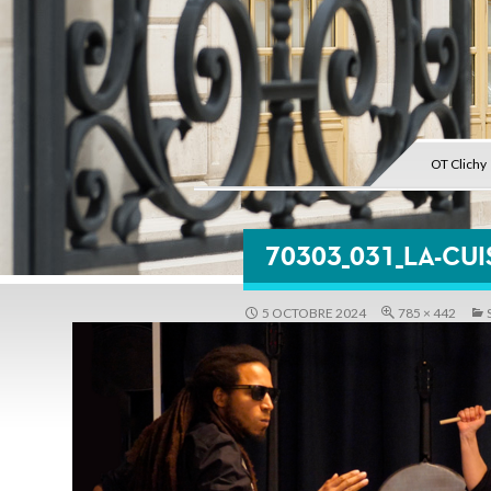
OT Clichy
70303_031_LA-CU
5 OCTOBRE 2024
785 × 442