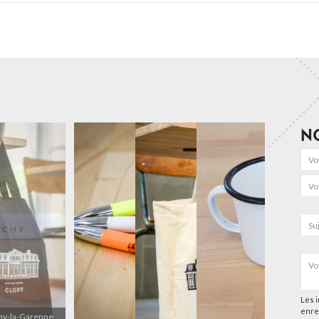
N
Les i
enre
chy-la-Garenne