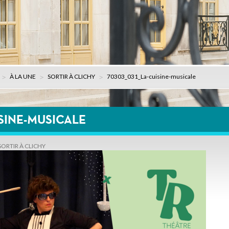
À LA UNE
SORTIR À CLICHY
70303_031_La-cuisine-musicale
ISINE-MUSICALE
SORTIR À CLICHY