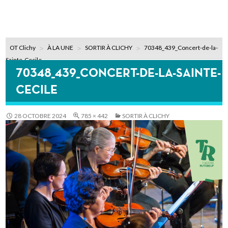
OT Clichy
À LA UNE
SORTIR À CLICHY
70348_439_Concert-de-la-
Sainte-Cecile
70348_439_CONCERT-DE-LA-SAINTE-
CECILE
28 OCTOBRE 2024
785 × 442
SORTIR À CLICHY