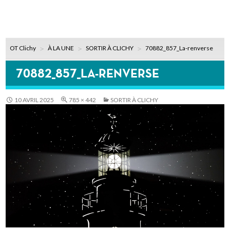
OT Clichy
À LA UNE
SORTIR À CLICHY
70882_857_La-renverse
70882_857_LA-RENVERSE
10 AVRIL 2025
785 × 442
SORTIR À CLICHY