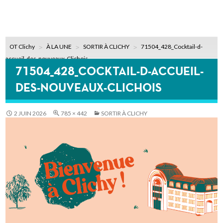
OT Clichy
À LA UNE
SORTIR À CLICHY
71504_428_Cocktail-d-
accueil-des-nouveaux-Clichois
71504_428_COCKTAIL-D-ACCUEIL-
DES-NOUVEAUX-CLICHOIS
2 JUIN 2026
785 × 442
SORTIR À CLICHY