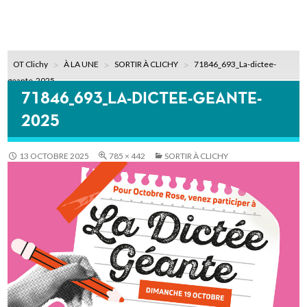
OT Clichy
À LA UNE
SORTIR À CLICHY
71846_693_La-dictee-
geante-2025
71846_693_LA-DICTEE-GEANTE-
2025
13 OCTOBRE 2025
785 × 442
SORTIR À CLICHY