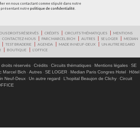
ifier en nous contactant comme stipulé dans notre
 présentant notre
politique de confidentialité
.
OUS DROITS RÉSERVÉS
CRÉDITS
CIRCUITS THÉMATIQUES
MENTIONS
CONTACTEZ-NOUS
PARC MARCEL BICH
AUTRES
SE LOGER
MEDIAN
TEST BRADERIE
AGENDA
MADE IN NEUF-DEUX
UN AUTRE REGARD
R
BOUTIQUE
L’OFFICE
 droits réservés
Crédits
Circuits thématiques
Mentions légales
SE
c Marcel Bich
Autres
SE LOGER
Median Paris Congres Hotel
Hôtel
in Neuf-Deux
Un autre regard
L’hopital Beaujon de Clichy
Circuit
OFFICE