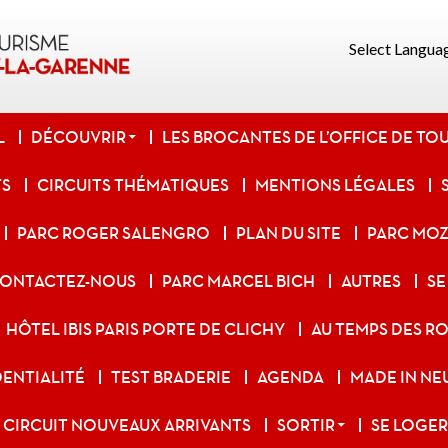
Select Langua
L
DÉCOUVRIR
LES BROCANTES DE L’OFFICE DE TO
TS
CIRCUITS THÉMATIQUES
MENTIONS LÉGALES
PARC ROGER SALENGRO
PLAN DU SITE
PARC MO
ONTACTEZ-NOUS
PARC MARCEL BICH
AUTRES
SE
HÔTEL IBIS PARIS PORTE DE CLICHY
AU TEMPS DES RO
DENTIALITÉ
TEST BRADERIE
AGENDA
MADE IN NE
CIRCUIT NOUVEAUX ARRIVANTS
SORTIR
SE LOGER