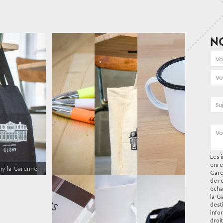
N
Les i
enre
chy-la-Garenne
Gare
de r
écha
la-G
desti
info
droi