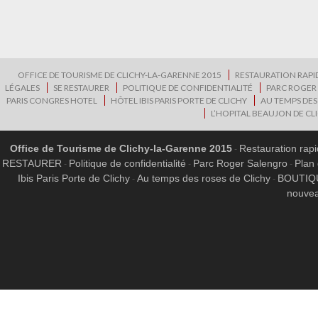
OFFICE DE TOURISME DE CLICHY-LA-GARENNE 2015
RESTAURATION RAPI
LÉGALES
SE RESTAURER
POLITIQUE DE CONFIDENTIALITÉ
PARC ROGER
PARIS CONGRES HOTEL
HÔTEL IBIS PARIS PORTE DE CLICHY
AU TEMPS DES
L’HOPITAL BEAUJON DE CL
Office de Tourisme de Clichy-la-Garenne 2015
Restauration rap
RESTAURER
Politique de confidentialité
Parc Roger Salengro
Plan 
Ibis Paris Porte de Clichy
Au temps des roses de Clichy
BOUTIQ
nouvea