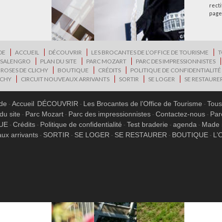
rect
page
DE
ACCUEIL
DÉCOUVRIR
LES BROCANTES DE L’OFFICE DE TOURISME
T
 SALENGRO
PLAN DU SITE
PARC MOZART
PARC DES IMPRESSIONNISTES
 ROSES DE CLICHY
BOUTIQUE
CRÉDITS
POLITIQUE DE CONFIDENTIALITÉ
ICHY
CIRCUIT NOUVEAUX ARRIVANTS
SORTIR
SE LOGER
SE RESTAURE
ide
Accueil
DÉCOUVRIR
Les Brocantes de l’Office de Tourisme
Tous
du site
Parc Mozart
Parc des impressionnistes
Contactez-nous
Par
UE
Crédits
Politique de confidentialité
Test braderie
agenda
Made 
ux arrivants
SORTIR
SE LOGER
SE RESTAURER
BOUTIQUE
L’