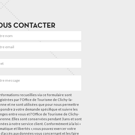
OUS CONTACTER
nformations recueillies via ce formulaire sont
gistrées par l'Office de Tourisme de Clichy-la-
nne et ne sont utilisées que pour nous permettre
épondre à votre demande spécifique et suivre les
nges entre vous et l'Office de Tourisme de Clichy-
arenne. Elles sont conservées pendant 3 ans et sont
nées à notre service client. Conformément à la loi «
rmatique et libertés », vous pouvez exercer votre
t d’accès aux données vous concernant et les faire