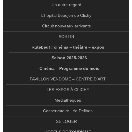
Un autre regard
SORTIR
L’hopital Beaujon de Clichy
RUTEBEUF : CINÉMA – THÉÂTRE – EXPOS
Circuit nouveaux arrivants
SAISON 2025-2026
SORTIR
CINÉMA – PROGRAMME DU MOIS
Rutebeuf : cinéma – théâtre – expos
PAVILLON VENDÔME – CENTRE D’ART
Saison 2025-2026
LES EXPOS À CLICHY
Cinéma – Programme du mois
MÉDIATHÈQUES
PAVILLON VENDÔME – CENTRE D’ART
CONSERVATOIRE LÉO DELIBES
LES EXPOS À CLICHY
SE LOGER
Médiathèques
HOTELS DE TOURISME
Conservatoire Léo Delibes
HÉBERGEMENTS TOURISTIQUES : LE POINT SUR LA RÈGLEMENTATION
SE LOGER
SE RESTAURER