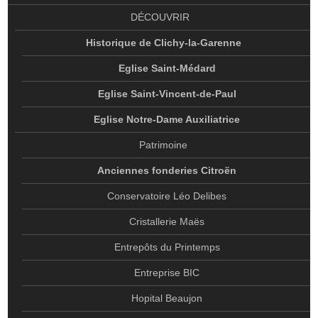
DÉCOUVRIR
HISTORIQUE DE CLICHY-LA-GARENNE
Historique de Clichy-la-Garenne
EGLISE SAINT-MÉDARD
Eglise Saint-Médard
EGLISE SAINT-VINCENT-DE-PAUL
Eglise Saint-Vincent-de-Paul
EGLISE NOTRE-DAME AUXILIATRICE
Eglise Notre-Dame Auxiliatrice
PATRIMOINE
Patrimoine
ANCIENNES FONDERIES CITROËN
Anciennes fonderies Citroën
CONSERVATOIRE LÉO DELIBES
Conservatoire Léo Delibes
CRISTALLERIE MAËS
Cristallerie Maës
ENTREPÔTS DU PRINTEMPS
Entrepôts du Printemps
ENTREPRISE BIC
Entreprise BIC
HOPITAL BEAUJON
HÔPITAL GOÜIN
Hopital Beaujon