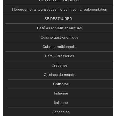
HOTELS DE TOURISME
CAFÉ ASSOCIATIF ET CULTUREL
Hébergements touristiques : le point sur la règlementation
CUISINE GASTRONOMIQUE
SE RESTAURER
CUISINE TRADITIONNELLE
Café associatif et culturel
BARS – BRASSERIES
Cuisine gastronomique
CRÊPERIES
Cuisine traditionnelle
CUISINES DU MONDE
Bars – Brasseries
CHINOISE
Crêperies
INDIENNE
ITALIENNE
Cuisines du monde
JAPONAISE
Chinoise
ORIENTALE
Indienne
PORTUGAISE
Italienne
AUTRES
Japonaise