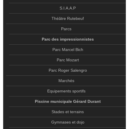
THÉÂTRE RUTEBEUF
S.I.A.A.P
PARCS
Théâtre Rutebeuf
PARC DES IMPRESSIONNISTES
Parcs
PARC MARCEL BICH
Parc des impressionnistes
PARC MOZART
Parc Marcel Bich
PARC ROGER SALENGRO
Parc Mozart
MARCHÉS
Parc Roger Salengro
EQUIPEMENTS SPORTIFS
Marchés
PISCINE MUNICIPALE GÉRARD DURANT
Equipements sportifs
STADES ET TERRAINS
Piscine municipale Gérard Durant
GYMNASES ET DOJO
Stades et terrains
LE CENTRE SPORTIF ET CULTUREL CAMILLE MUFFAT
Gymnases et dojo
LES BROCANTES DE L’OFFICE DE TOURISME