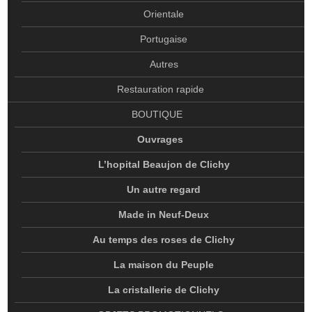
RESTAURATION RAPIDE
Orientale
BOUTIQUE
Portugaise
OUVRAGES
Autres
L’HOPITAL BEAUJON DE CLICHY
Restauration rapide
UN AUTRE REGARD
BOUTIQUE
MADE IN NEUF-DEUX
Ouvrages
AU TEMPS DES ROSES DE CLICHY
L’hopital Beaujon de Clichy
LA MAISON DU PEUPLE
Un autre regard
LA CRISTALLERIE DE CLICHY
Made in Neuf-Deux
OBJETS PROMOTIONNELS
Au temps des roses de Clichy
L’OFFICE
La maison du Peuple
INFOS PRATIQUES
La cristallerie de Clichy
MISSIONS