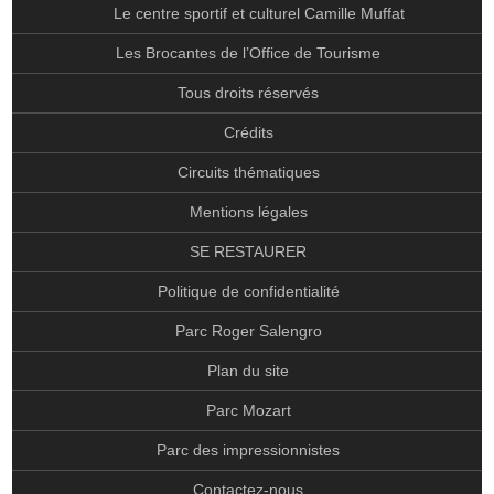
Le centre sportif et culturel Camille Muffat
TOUS DROITS RÉSERVÉS
Les Brocantes de l’Office de Tourisme
CRÉDITS
Tous droits réservés
CIRCUITS THÉMATIQUES
Crédits
MENTIONS LÉGALES
Circuits thématiques
SE RESTAURER
Mentions légales
POLITIQUE DE CONFIDENTIALITÉ
SE RESTAURER
PARC ROGER SALENGRO
Politique de confidentialité
PLAN DU SITE
Parc Roger Salengro
PARC MOZART
PARC DES IMPRESSIONNISTES
Plan du site
CONTACTEZ-NOUS
Parc Mozart
PARC MARCEL BICH
Parc des impressionnistes
AUTRES
Contactez-nous