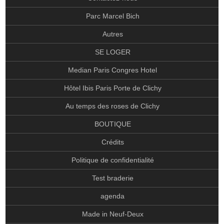
SE LOGER
Parc Marcel Bich
MEDIAN PARIS CONGRES HOTEL
Autres
HÔTEL IBIS PARIS PORTE DE CLICHY
SE LOGER
AU TEMPS DES ROSES DE CLICHY
Median Paris Congres Hotel
BOUTIQUE
Hôtel Ibis Paris Porte de Clichy
CRÉDITS
Au temps des roses de Clichy
POLITIQUE DE CONFIDENTIALITÉ
BOUTIQUE
TEST BRADERIE
Crédits
AGENDA
Politique de confidentialité
MADE IN NEUF-DEUX
Test braderie
UN AUTRE REGARD
agenda
L’HOPITAL BEAUJON DE CLICHY
Made in Neuf-Deux
CIRCUIT NOUVEAUX ARRIVANTS