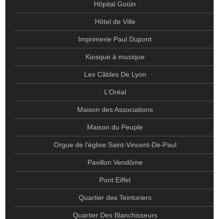
HÔTEL DE VILLE
Hôpital Goüin
IMPRIMERIE PAUL DUPONT
Hôtel de Ville
KIOSQUE À MUSIQUE
Imprimerie Paul Dupont
LES CÂBLES DE LYON
Kiosque à musique
L’ORÉAL
Les Câbles De Lyon
MAISON DES ASSOCIATIONS
L’Oréal
MAISON DU PEUPLE
Maison des Associations
ORGUE DE L’ÉGLISE SAINT-VINCENT-DE-PAUL
Maison du Peuple
PAVILLON VENDÔME
Orgue de l’église Saint-Vincent-De-Paul
PONT EIFFEL
Pavillon Vendôme
QUARTIER DES TEINTURIERS
Pont Eiffel
QUARTIER DES BLANCHISSEURS
Quartier des Teinturiers
S.I.A.A.P
Quartier Des Blanchisseurs