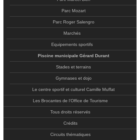
PARC ROGER SALENGRO
Parc Mozart
MARCHÉS
Parc Roger Salengro
EQUIPEMENTS SPORTIFS
Marchés
PISCINE MUNICIPALE GÉRARD DURANT
Equipements sportifs
STADES ET TERRAINS
Piscine municipale Gérard Durant
GYMNASES ET DOJO
Stades et terrains
LE CENTRE SPORTIF ET CULTUREL CAMILLE MUFFAT
Gymnases et dojo
LES BROCANTES DE L’OFFICE DE TOURISME
Le centre sportif et culturel Camille Muffat
TOUS DROITS RÉSERVÉS
Les Brocantes de l’Office de Tourisme
CRÉDITS
Tous droits réservés
CIRCUITS THÉMATIQUES
Crédits
MENTIONS LÉGALES
Circuits thématiques
SE RESTAURER