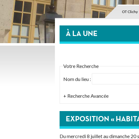
OT Clichy
À LA UNE
Votre Recherche
Nom du lieu :
+ Recherche Avancée
Langues parlées
Localisation
EXPOSITION « HABIT
Type d'Art
Tarifs
Du mercredi 8 juillet au dimanche 20