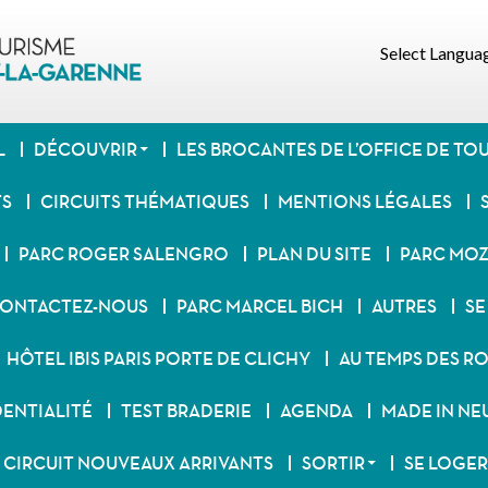
Select Langua
L
DÉCOUVRIR
LES BROCANTES DE L’OFFICE DE TO
TS
CIRCUITS THÉMATIQUES
MENTIONS LÉGALES
PARC ROGER SALENGRO
PLAN DU SITE
PARC MO
ONTACTEZ-NOUS
PARC MARCEL BICH
AUTRES
SE
HÔTEL IBIS PARIS PORTE DE CLICHY
AU TEMPS DES RO
DENTIALITÉ
TEST BRADERIE
AGENDA
MADE IN NE
CIRCUIT NOUVEAUX ARRIVANTS
SORTIR
SE LOGER