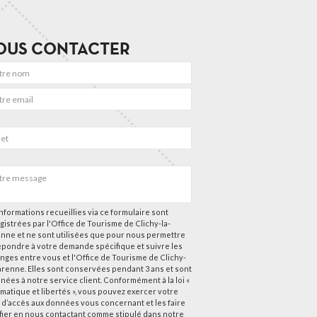
OUS CONTACTER
nformations recueillies via ce formulaire sont
gistrées par l'Office de Tourisme de Clichy-la-
nne et ne sont utilisées que pour nous permettre
épondre à votre demande spécifique et suivre les
nges entre vous et l'Office de Tourisme de Clichy-
arenne. Elles sont conservées pendant 3 ans et sont
nées à notre service client. Conformément à la loi «
rmatique et libertés », vous pouvez exercer votre
t d’accès aux données vous concernant et les faire
ifier en nous contactant comme stipulé dans notre