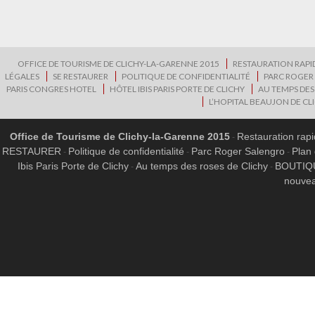
OFFICE DE TOURISME DE CLICHY-LA-GARENNE 2015
RESTAURATION RAPI
LÉGALES
SE RESTAURER
POLITIQUE DE CONFIDENTIALITÉ
PARC ROGER
PARIS CONGRES HOTEL
HÔTEL IBIS PARIS PORTE DE CLICHY
AU TEMPS DES
L’HOPITAL BEAUJON DE CL
Office de Tourisme de Clichy-la-Garenne 2015
Restauration rap
RESTAURER
Politique de confidentialité
Parc Roger Salengro
Plan 
Ibis Paris Porte de Clichy
Au temps des roses de Clichy
BOUTIQ
nouvea