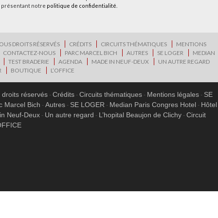
 présentant notre
politique de confidentialité
.
OUS DROITS RÉSERVÉS
CRÉDITS
CIRCUITS THÉMATIQUES
MENTIONS
CONTACTEZ-NOUS
PARC MARCEL BICH
AUTRES
SE LOGER
MEDIAN
TEST BRADERIE
AGENDA
MADE IN NEUF-DEUX
UN AUTRE REGARD
R
BOUTIQUE
L’OFFICE
 droits réservés
Crédits
Circuits thématiques
Mentions légales
SE
c Marcel Bich
Autres
SE LOGER
Median Paris Congres Hotel
Hôtel
in Neuf-Deux
Un autre regard
L’hopital Beaujon de Clichy
Circuit
OFFICE