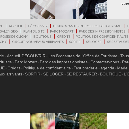
page
DE
ACCUEIL
DÉCOUVRIR
LES BROCANTES DE L’OFFICE DE TOURISME
T
 SALENGRO
PLAN DU SITE
PARC MOZART
PARC DES IMPRESSIONNISTES
 ROSES DE CLICHY
BOUTIQUE
CRÉDITS
POLITIQUE DE CONFIDENTIALITÉ
ICHY
CIRCUIT NOUVEAUX ARRIVANTS
SORTIR
SE LOGER
SE RESTAURE
ide
Accueil
DÉCOUVRIR
Les Brocantes de l’Office de Tourisme
Tous
du site
Parc Mozart
Parc des impressionnistes
Contactez-nous
Par
UE
Crédits
Politique de confidentialité
Test braderie
agenda
Made 
ux arrivants
SORTIR
SE LOGER
SE RESTAURER
BOUTIQUE
L’