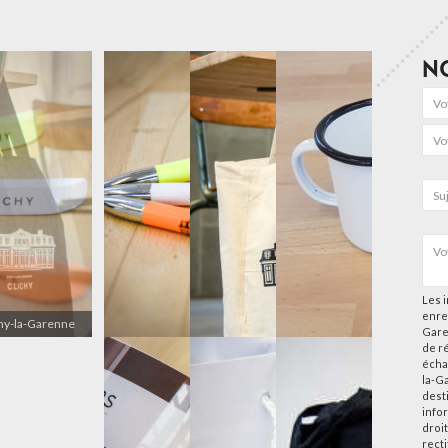
N
Les i
enre
chy-la-Garenne
Gare
de r
écha
la-G
desti
info
droi
rect