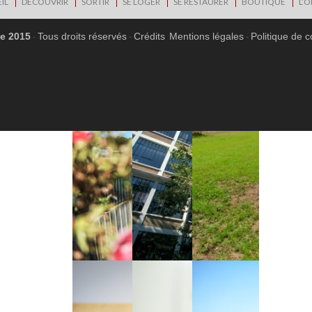
IL
DÉCOUVRIR
SORTIR
SE LOGER
SE RESTAURER
BOUTIQUE
L’O
ne 2015
Tous droits réservés
Crédits
Mentions légales
Politique de c