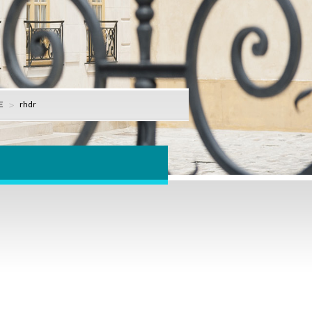
E
rhdr