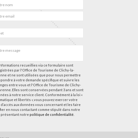
nformations recueillies via ce formulaire sont
gistrées par l'Office de Tourisme de Clichy-la-
nne et ne sont utilisées que pour nous permettre
épondre à votre demande spécifique et suivre les
nges entre vous et l'Office de Tourisme de Clichy-
arenne. Elles sont conservées pendant 3 ans et sont
nées à notre service client. Conformément à la loi «
rmatique et libertés », vous pouvez exercer votre
t d’accès aux données vous concernant et les faire
ifier en nous contactant comme stipulé dans notre
 présentant notre
politique de confidentialité
.