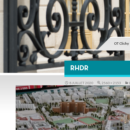
OT Clichy
RHDR
8 JUILLET 2020
2560 × 2153