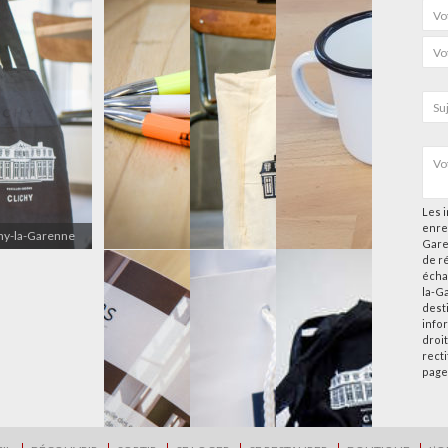
Les i
enre
chy-la-Garenne
Gare
de r
écha
la-G
desti
info
droi
rect
page