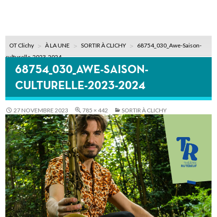
OT Clichy
À LA UNE
SORTIR À CLICHY
68754_030_Awe-Saison-
culturelle-2023-2024
68754_030_AWE-SAISON-
CULTURELLE-2023-2024
27 NOVEMBRE 2023
785 × 442
SORTIR À CLICHY