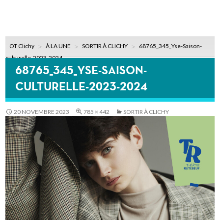
OT Clichy
À LA UNE
SORTIR À CLICHY
68765_345_Yse-Saison-
culturelle-2023-2024
68765_345_YSE-SAISON-
CULTURELLE-2023-2024
20 NOVEMBRE 2023
785 × 442
SORTIR À CLICHY